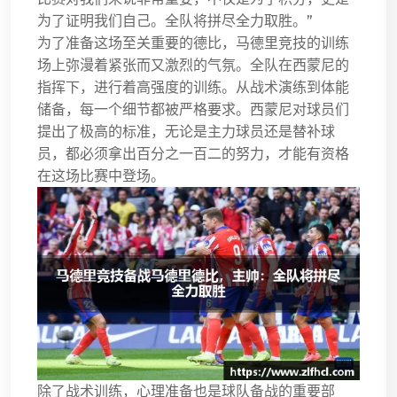
为了证明我们自己。全队将拼尽全力取胜。”
为了准备这场至关重要的德比，马德里竞技的训练
场上弥漫着紧张而又激烈的气氛。全队在西蒙尼的
指挥下，进行着高强度的训练。从战术演练到体能
储备，每一个细节都被严格要求。西蒙尼对球员们
提出了极高的标准，无论是主力球员还是替补球
员，都必须拿出百分之一百二的努力，才能有资格
在这场比赛中登场。
除了战术训练，心理准备也是球队备战的重要部