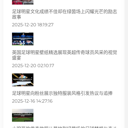
足球明星文化成绩不佳却在绿茵场上闪耀光芒的励志
故事
2025-12-20 18:19:27
英国足球明星壁纸精选展现英超传奇球员风采的视觉
盛宴
2025-12-20 02:10:17
足球明星向粉丝展示独特服装风格引发热议与追捧
2025-12-16 14:27:16