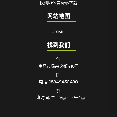
找到k1体育app下载
网站地图
– XML
找到我们
南昌市圾森之都418号
电话: 18949450490
上班时间: 早上9点 - 下午4点