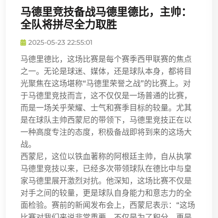
马德里竞技备战马德里德比，主帅：
全队将拼尽全力取胜
2025-05-23 22:55:01
马德里德比，这场比赛是每个赛季西甲联赛的焦点
之一。无论是球迷、媒体，还是球队本身，都将目
光聚焦在这场堪称“马德里荣誉之战”的比赛上。对
于马德里竞技而言，这不仅仅是一场普通的比赛，
而是一场关乎荣耀、士气和赛季目标的较量。尤其
是在球队主帅西蒙尼的带领下，马德里竞技正在以
一种高度专注的态度，积极备战即将到来的这场大
战。
西蒙尼，这位以铁血著称的阿根廷主帅，自从执掌
马德里竞技以来，已经多次带领球队在德比中与皇
家马德里展开激烈对抗。他深知，这场比赛不仅是
对手之间的较量，更是球队自身能力和意志力的全
面检验。赛前的新闻发布会上，西蒙尼表示：“这场
比赛对我们来说非常重要，不仅是为了积分，更是