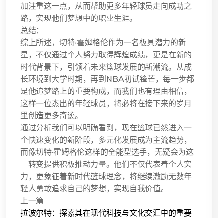
加注重这一点，从而帮助更多年轻球员走向成功之
路，实现他们梦想中的职业生涯。
总结：
综上所述，切特·霍姆格伦作为一名极具潜力的新
星，不仅通过个人努力取得辉煌成绩，更是在新的
时代背景下，引领着未来篮球发展的新潮流。从成
长环境到大学时期，再到NBA初试锋芒，每一步都
是他追梦路上的重要构成，而我们也有理由相信，
这样一位杰出的年轻球员，将必将在接下来的岁月
里创造更多奇迹。
通过分析我们可以明确看到，现在篮球已然进入一
个快速变化的新阶段，多元化发展成为主流趋势，
而像切特·霍姆格伦这样的全能型选手，无疑会为这
一转变提供积极推动力量。他们不仅代表着个人实
力，更象征着新时代篮球理念，将继续激励无数年
轻人勇敢追求自己的梦想，实现自我价值。
上一篇
拉波尔特：探索其在现代科技与文化交汇中的重要