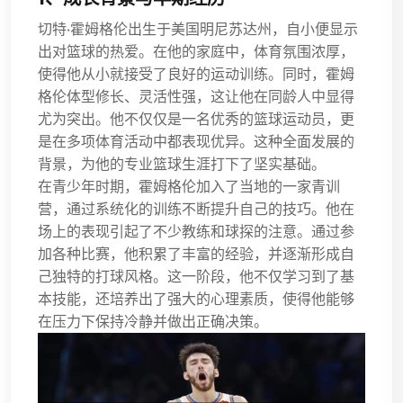
切特·霍姆格伦出生于美国明尼苏达州，自小便显示
出对篮球的热爱。在他的家庭中，体育氛围浓厚，
使得他从小就接受了良好的运动训练。同时，霍姆
格伦体型修长、灵活性强，这让他在同龄人中显得
尤为突出。他不仅仅是一名优秀的篮球运动员，更
是在多项体育活动中都表现优异。这种全面发展的
背景，为他的专业篮球生涯打下了坚实基础。
在青少年时期，霍姆格伦加入了当地的一家青训
营，通过系统化的训练不断提升自己的技巧。他在
场上的表现引起了不少教练和球探的注意。通过参
加各种比赛，他积累了丰富的经验，并逐渐形成自
己独特的打球风格。这一阶段，他不仅学习到了基
本技能，还培养出了强大的心理素质，使得他能够
在压力下保持冷静并做出正确决策。