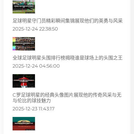
足球明星守门员精彩瞬间集锦展现他们的英勇与风采
2025-12-24 22:38:50
全球足球明星头围排行榜揭晓谁是球场上的头围之王
2025-12-24 04:56:00
C罗足球明星的经典头像图片展现他的传奇风采与无
与伦比的球技魅力
2025-12-23 11:43:17