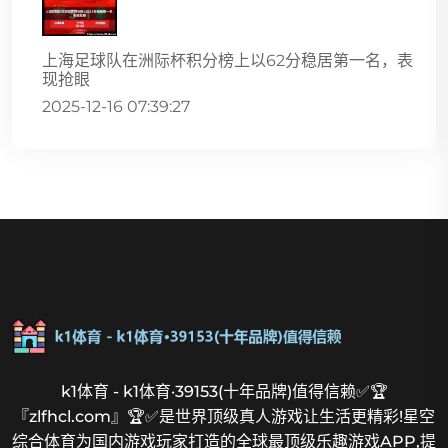
上海足球队在洲际杯积分榜上以62分稳居第一名，表
现抢眼
2025-12-16 07:39:27
k1体育 - k1体育·39153(十年品牌)值得信赖✅🏆
『zlfhcl.com』🏆✅是世界顶级真人游戏让生活更精彩!星空
综合体育为国内游戏玩家打造的全球最顶级乐趣游戏APP,提