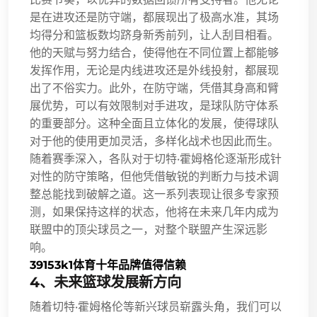
是在进攻还是防守端，都展现出了极高水准，其场
均得分和篮板数均跻身新秀前列，让人刮目相看。
他的天赋与努力结合，使得他在不同位置上都能够
发挥作用，无论是内线进攻还是外线投射，都展现
出了不俗实力。此外，在防守端，凭借其身高和臂
展优势，可以有效限制对手进攻，是球队防守体系
的重要部分。这种全面且立体化的发展，使得球队
对于他的使用更加灵活，多样化战术也因此而生。
随着赛季深入，各队对于切特·霍姆格伦逐渐形成针
对性的防守策略，但他凭借敏锐的判断力与技术调
整总能找到破解之道。这一系列表现让很多专家预
测，如果保持这样的状态，他将在未来几年内成为
联盟中的顶尖球员之一，对整个联盟产生深远影
响。
39153k1体育十年品牌值得信赖
4、未来篮球发展新方向
随着切特·霍姆格伦等新兴球员崭露头角，我们可以