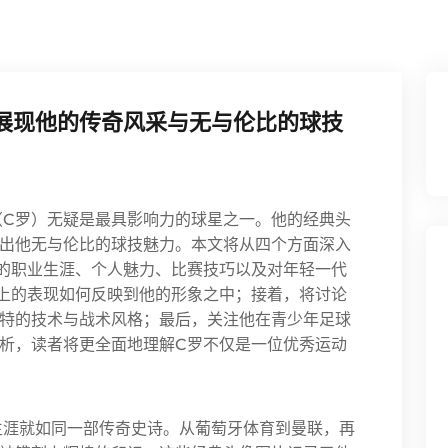
展现他的传奇风采与无与伦比的球技
（C罗）无疑是最具影响力的球星之一。他的经典头
出他无与伦比的球技魅力。本文将从四个方面深入
的职业生涯、个人魅力、比赛技巧以及对年轻一代
上的表现如何反映到他的形象之中；接着，将讨论
特的技术与战术风格；最后，关注他在青少年足球
析，读者将更全面地理解C罗不仅是一位优秀运动
业生涯就如同一部传奇史诗。从葡萄牙体育到曼联，再