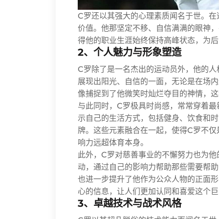
C罗还以其强大的心理素质闻名于世。在
价值。他那坚定不移、自信满满的眼神，
得他的职业生涯始终保持高峰状态，为后
2、个人魅力与形象塑造
C罗除了是一名杰出的运动员外，他的人
展现出阳光、自信的一面，无论是在场内
像捕捉到了他微笑时灿烂夺目的神情，这
与此同时，C罗极具时尚感，常常穿着最
示自己的生活方式，包括健身、饮食和时
牌。这些元素融合在一起，使得C罗不仅
响力远超体育本身。
此外，C罗对慈善事业的不懈努力也为他
动，通过自己的影响力帮助那些需要帮助
也进一步提升了他作为公众人物的正面形
心的信息，让人们更加认同和喜爱这个巨
3、卓越技术与战术风格