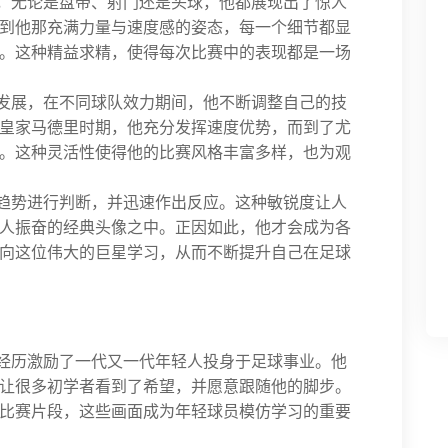
，无论是盘带、射门还是头球，他都展现出了惊人
到他那充满力量与速度感的姿态，每一个细节都显
。这种精益求精，使得每次比赛中的表现都是一场
发展，在不同球队效力期间，他不断调整自己的技
皇家马德里时期，他充分发挥速度优势，而到了尤
。这种灵活性使得他的比赛风格丰富多样，也为观
趋势进行判断，并迅速作出反应。这种敏锐度让人
人振奋的经典头像之中。正因如此，他才会成为各
向这位伟大的巨星学习，从而不断提升自己在足球
经历激励了一代又一代年轻人投身于足球事业。他
让很多初学者看到了希望，并愿意跟随他的脚步。
比赛片段，这些画面成为年轻球员模仿学习的重要