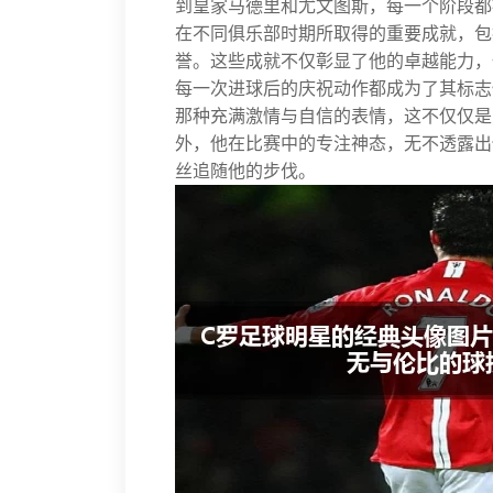
到皇家马德里和尤文图斯，每一个阶段都
在不同俱乐部时期所取得的重要成就，包
誉。这些成就不仅彰显了他的卓越能力，
每一次进球后的庆祝动作都成为了其标志
那种充满激情与自信的表情，这不仅仅是
外，他在比赛中的专注神态，无不透露出
丝追随他的步伐。