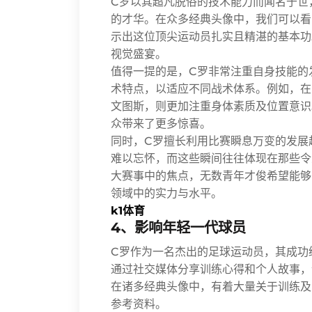
C罗以其超凡脱俗的技术能力而闻名于世
的才华。在众多经典头像中，我们可以看
示出这位顶尖运动员扎实且精湛的基本功
视觉盛宴。
值得一提的是，C罗非常注重自身技能的
术特点，以适应不同战术体系。例如，在
文图斯，则更加注重身体素质及位置意识
众带来了更多惊喜。
同时，C罗擅长利用比赛瞬息万变的发展
难以忘怀，而这些瞬间往往体现在那些令
大赛事中的焦点，无数青年才俊希望能够
领域中的实力与水平。
k1体育
4、影响年轻一代球员
C罗作为一名杰出的足球运动员，其成功
通过社交媒体分享训练心得和个人故事，
在诸多经典头像中，有着大量关于训练及
参考资料。