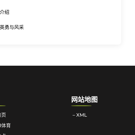
介绍
英勇与风采
网站地图
首页
– XML
1体育