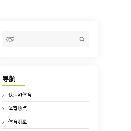
导航
认识k1体育
体育热点
体育明星