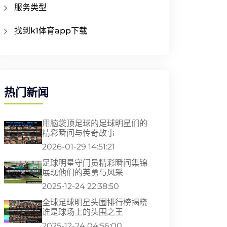
服务类型
找到k1体育app下载
热门新闻
用脑袋顶足球的足球明星们的
精彩瞬间与传奇故事
2026-01-29 14:51:21
足球明星守门员精彩瞬间集锦
展现他们的英勇与风采
2025-12-24 22:38:50
全球足球明星头围排行榜揭晓
谁是球场上的头围之王
2025-12-24 04:56:00