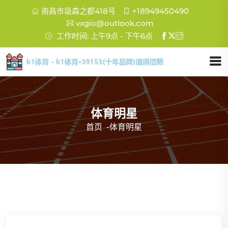
南昌市圾森之都418号
+18949450490
vxgio@outlook.com
工作时间: 上午9点 - 下午6点
体育明星
首页
-
体育明星