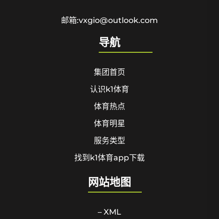
邮箱:vxgio@outlook.com
导航
集团首页
认识k1体育
体育热点
体育明星
服务类型
找到k1体育app下载
网站地图
– XML