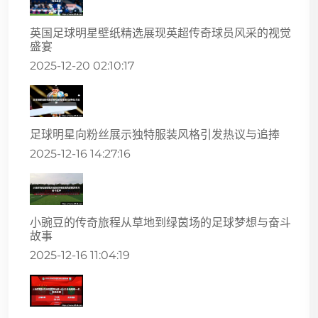
英国足球明星壁纸精选展现英超传奇球员风采的视觉
盛宴
2025-12-20 02:10:17
足球明星向粉丝展示独特服装风格引发热议与追捧
2025-12-16 14:27:16
小豌豆的传奇旅程从草地到绿茵场的足球梦想与奋斗
故事
2025-12-16 11:04:19