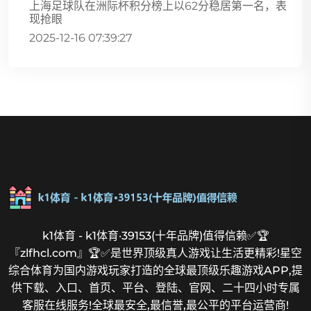
上海足球队在洲际杯积分榜上以62分稳居第一名，表
现抢眼
2025-12-16 07:39:27
k1体育 - k1体育·39153(十年品牌)值得信赖✅🏆
『zlfhcl.com』🏆✅是世界顶级真人游戏让生活更精彩!星空
综合体育为国内游戏玩家打造的全球最顶级乐趣游戏APP,提
供下载、入口、首页、平台、登陆、官网、二十四小时专属
客服在线服务!全球最安全,最信誉,最公平的平台运营商!