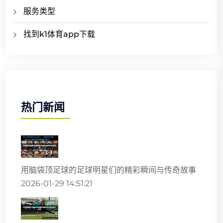
服务类型
找到k1体育app下载
热门新闻
用脑袋顶足球的足球明星们的精彩瞬间与传奇故事
2026-01-29 14:51:21