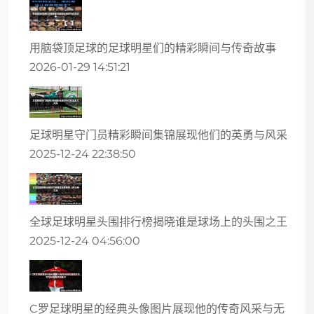
用脑袋顶足球的足球明星们的精彩瞬间与传奇故事
2026-01-29 14:51:21
足球明星守门员精彩瞬间集锦展现他们的英勇与风采
2025-12-24 22:38:50
全球足球明星头围排行榜揭晓谁是球场上的头围之王
2025-12-24 04:56:00
C罗足球明星的经典头像图片展现他的传奇风采与无