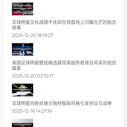
足球明星文化成绩不佳却在绿茵场上闪耀光芒的励志
故事
2025-12-20 18:19:27
英国足球明星壁纸精选展现英超传奇球员风采的视觉
盛宴
2025-12-20 02:10:17
足球明星向粉丝展示独特服装风格引发热议与追捧
2025-12-16 14:27:16