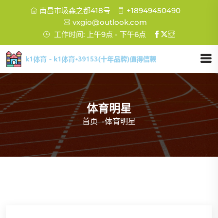
南昌市圾森之都418号
+18949450490
vxgio@outlook.com
工作时间: 上午9点 - 下午6点
体育明星
首页
-
体育明星