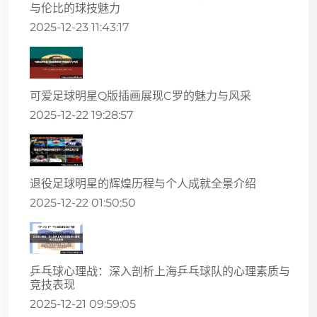
与伦比的球技魅力
2025-12-23 11:43:17
可爱足球明星Q版插画展现C罗的魅力与风采
2025-12-22 19:28:57
退役足球明星的辉煌历程与个人成就全景介绍
2025-12-22 01:50:50
乒乓球心理战：深入剖析上海乒乓球队的心理素质与
竞技表现
2025-12-21 09:59:05