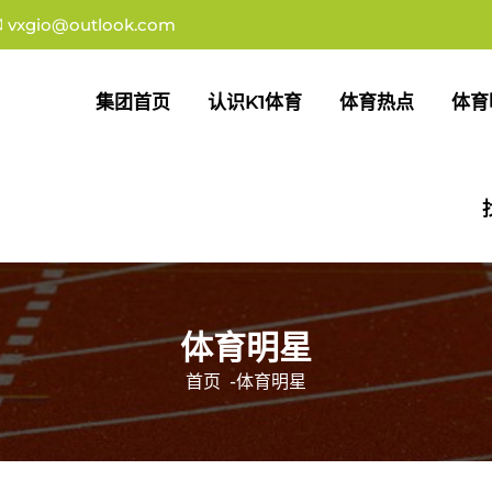
vxgio@outlook.com
集团首页
认识k1体育
体育热点
体育
体育明星
首页
-
体育明星