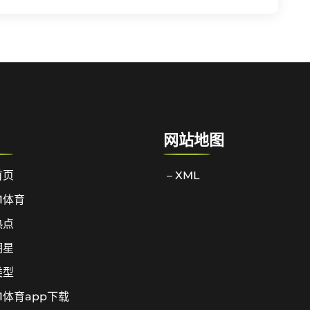
网站地图
首页
– XML
1体育
热点
明星
类型
1体育app下载