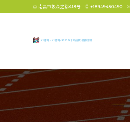
南昌市圾森之都418号
+18949450490