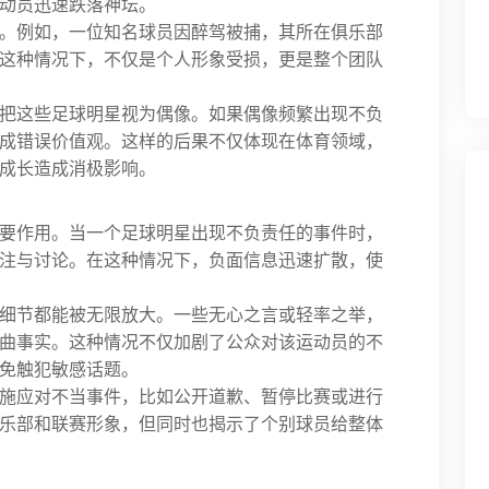
动员迅速跌落神坛。
。例如，一位知名球员因醉驾被捕，其所在俱乐部
这种情况下，不仅是个人形象受损，更是整个团队
把这些足球明星视为偶像。如果偶像频繁出现不负
成错误价值观。这样的后果不仅体现在体育领域，
成长造成消极影响。
要作用。当一个足球明星出现不负责任的事件时，
注与讨论。在这种情况下，负面信息迅速扩散，使
细节都能被无限放大。一些无心之言或轻率之举，
曲事实。这种情况不仅加剧了公众对该运动员的不
免触犯敏感话题。
施应对不当事件，比如公开道歉、暂停比赛或进行
乐部和联赛形象，但同时也揭示了个别球员给整体