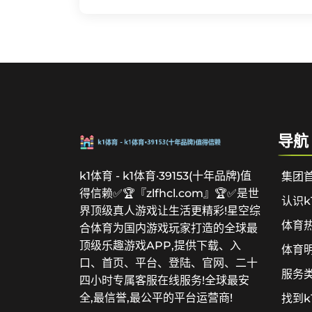
导航
k1体育 - k1体育·39153(十年品牌)值
集团
得信赖✅🏆『zlfhcl.com』🏆✅是世
认识k
界顶级真人游戏让生活更精彩!星空综
体育
合体育为国内游戏玩家打造的全球最
顶级乐趣游戏APP,提供下载、入
体育
口、首页、平台、登陆、官网、二十
服务
四小时专属客服在线服务!全球最安
全,最信誉,最公平的平台运营商!
找到k