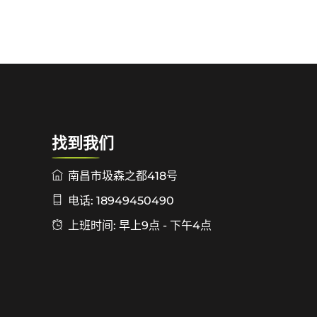
找到我们
南昌市圾森之都418号
电话: 18949450490
上班时间: 早上9点 - 下午4点