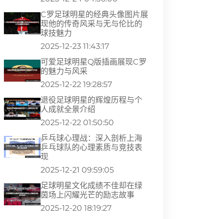
C罗足球明星的经典头像图片展
现他的传奇风采与无与伦比的
球技魅力
2025-12-23 11:43:17
可爱足球明星Q版插画展现C罗
的魅力与风采
2025-12-22 19:28:57
退役足球明星的辉煌历程与个
人成就全景介绍
2025-12-22 01:50:50
乒乓球心理战：深入剖析上海
乒乓球队的心理素质与竞技表
现
2025-12-21 09:59:05
足球明星文化成绩不佳却在绿
茵场上闪耀光芒的励志故事
2025-12-20 18:19:27