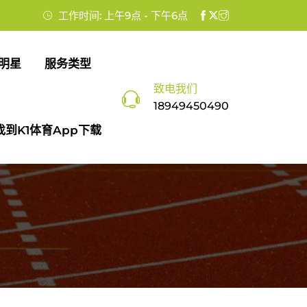
工作时间: 上午9点 - 下午6点
明星
服务类型
致电我们
18949450490
找到k1体育app下载