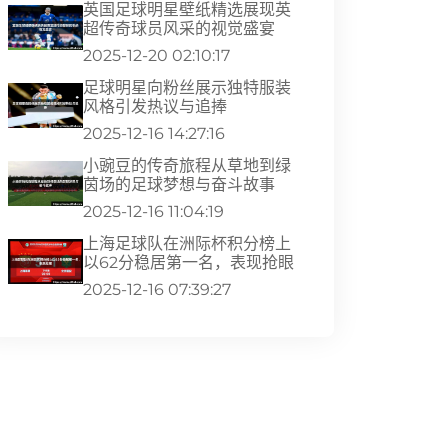
英国足球明星壁纸精选展现英
超传奇球员风采的视觉盛宴
2025-12-20 02:10:17
足球明星向粉丝展示独特服装
风格引发热议与追捧
2025-12-16 14:27:16
小豌豆的传奇旅程从草地到绿
茵场的足球梦想与奋斗故事
2025-12-16 11:04:19
上海足球队在洲际杯积分榜上
以62分稳居第一名，表现抢眼
2025-12-16 07:39:27