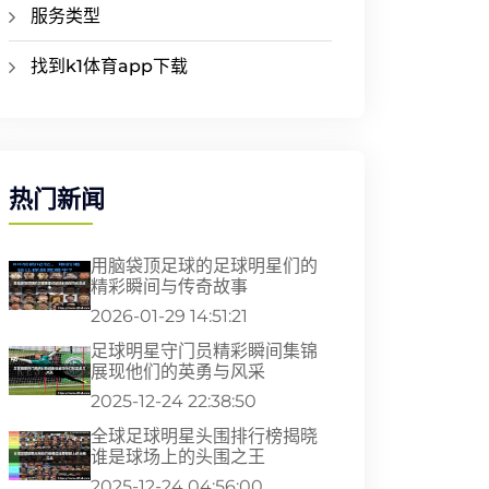
服务类型
找到k1体育app下载
热门新闻
用脑袋顶足球的足球明星们的
精彩瞬间与传奇故事
2026-01-29 14:51:21
足球明星守门员精彩瞬间集锦
展现他们的英勇与风采
2025-12-24 22:38:50
全球足球明星头围排行榜揭晓
谁是球场上的头围之王
2025-12-24 04:56:00