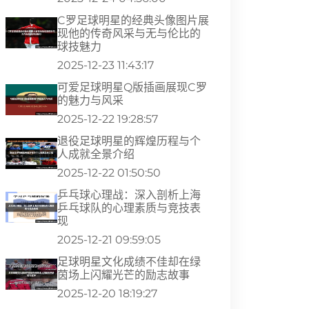
C罗足球明星的经典头像图片展
现他的传奇风采与无与伦比的
球技魅力
2025-12-23 11:43:17
可爱足球明星Q版插画展现C罗
的魅力与风采
2025-12-22 19:28:57
退役足球明星的辉煌历程与个
人成就全景介绍
2025-12-22 01:50:50
乒乓球心理战：深入剖析上海
乒乓球队的心理素质与竞技表
现
2025-12-21 09:59:05
足球明星文化成绩不佳却在绿
茵场上闪耀光芒的励志故事
2025-12-20 18:19:27