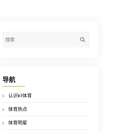
导航
认识k1体育
体育热点
体育明星