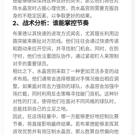
德能够继续保持这种良好的势头，那么他们将在对
阵水晶宫时占据心理优势，而水晶宫则需要克服自
身的不稳定因素，以争取更好的结果。
2、战术分析：谁能掌控节奏
布莱德以其快速的进攻方式闻名，尤其擅长利用边
路突破来撕扯对方防线。他们往往会通过快速传递
和跑动来拉开空间，并寻找射门机会。同时，在防
守时，他们也注重团队协作，通过紧密盯人来限制
对手的重要球员。
相比之下，水晶宫则采取了一种更加灵活多变的战
术布局。他们通常会选择根据对手情况做出相应调
整，如果面对攻击力强劲的球队，水晶宫会加强中
场拦截，同时利用反击策略寻找破门良机。这种针
对性的打法，使得他们在面对不同风格的球队时，
总能找到自己的立足之地。
因此，在这场较量中，哪一方能够更好地控制比赛
节奏，将直接影响最终结果。若布莱德能够发挥其
进攻优势并有效压制水晶宫，那么胜算自然偏向他