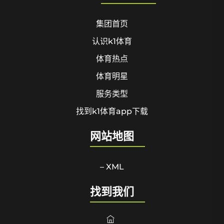
集团首页
认识k1体育
体育热点
体育明星
服务类型
找到k1体育app下载
网站地图
– XML
找到我们