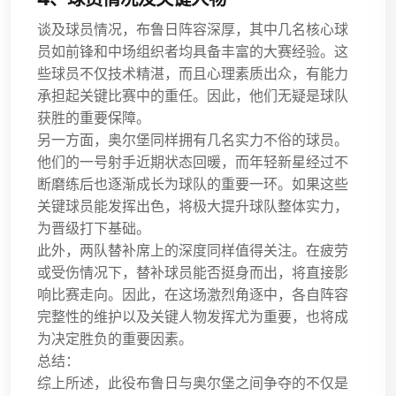
谈及球员情况，布鲁日阵容深厚，其中几名核心球
员如前锋和中场组织者均具备丰富的大赛经验。这
些球员不仅技术精湛，而且心理素质出众，有能力
承担起关键比赛中的重任。因此，他们无疑是球队
获胜的重要保障。
另一方面，奥尔堡同样拥有几名实力不俗的球员。
他们的一号射手近期状态回暖，而年轻新星经过不
断磨练后也逐渐成长为球队的重要一环。如果这些
关键球员能发挥出色，将极大提升球队整体实力，
为晋级打下基础。
此外，两队替补席上的深度同样值得关注。在疲劳
或受伤情况下，替补球员能否挺身而出，将直接影
响比赛走向。因此，在这场激烈角逐中，各自阵容
完整性的维护以及关键人物发挥尤为重要，也将成
为决定胜负的重要因素。
总结：
综上所述，此役布鲁日与奥尔堡之间争夺的不仅是