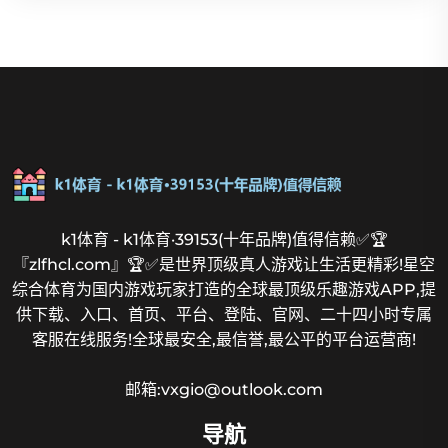
k1体育 - k1体育·39153(十年品牌)值得信赖✅🏆
『zlfhcl.com』🏆✅是世界顶级真人游戏让生活更精彩!星空
综合体育为国内游戏玩家打造的全球最顶级乐趣游戏APP,提
供下载、入口、首页、平台、登陆、官网、二十四小时专属
客服在线服务!全球最安全,最信誉,最公平的平台运营商!
邮箱:vxgio@outlook.com
导航