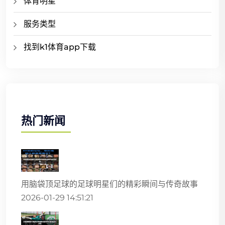
体育明星
服务类型
找到k1体育app下载
热门新闻
用脑袋顶足球的足球明星们的精彩瞬间与传奇故事
2026-01-29 14:51:21