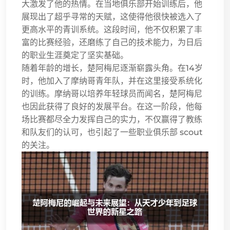
大激发了他的热情。在当地俱乐部开始训练后，他
展现出了超乎寻常的天赋，这使得他很快被选入了
更高水平的青训系统。这段时间，他不仅积累了丰
富的比赛经验，还磨练了自己的技术能力，为日后
的职业生涯奠定了坚实基础。
随着年龄的增长，楚阿梅尼逐渐崭露头角。在14岁
时，他加入了摩纳哥青年队，并在这里接受系统化
的训练。摩纳哥以培养年轻球员而闻名，楚阿梅尼
也因此获得了良好的发展平台。在这一阶段，他每
场比赛都尽全力发挥自己的实力，不仅赢得了教练
和队友们的认可，也引起了一些职业俱乐部 scout
的关注。