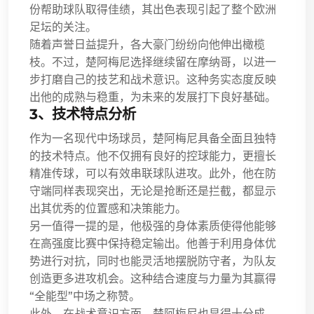
份帮助球队取得佳绩，其出色表现引起了整个欧洲
足坛的关注。
随着声誉日益提升，各大豪门纷纷向他伸出橄榄
枝。不过，楚阿梅尼选择继续留在摩纳哥，以进一
步打磨自己的技艺和战术意识。这种务实态度反映
出他的成熟与稳重，为未来的发展打下良好基础。
3、技术特点分析
作为一名现代中场球员，楚阿梅尼具备全面且独特
的技术特点。他不仅拥有良好的控球能力，更擅长
精准传球，可以有效串联球队进攻。此外，他在防
守端同样表现突出，无论是抢断还是拦截，都显示
出其优秀的位置感和决策能力。
另一值得一提的是，他极强的身体素质使得他能够
在高强度比赛中保持稳定输出。他善于利用身体优
势进行对抗，同时也能灵活地摆脱防守者，为队友
创造更多进攻机会。这种结合速度与力量为其赢得
“全能型”中场之称赞。
此外，在战术意识方面，楚阿梅尼也显得十分成