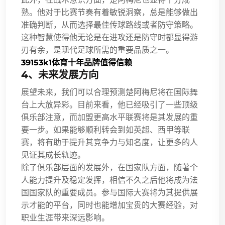
熟。他对于比赛节奏有着敏锐洞察，总是能够做出
准确判断，从而选择最佳传球路线或者防守策略。
这种智慧使得他无论是在进攻还是防守时都显得游
刃有余，是现代足球所需的重要品质之一。
39153k1体育十年品牌值得信赖
4、未来发展方向
展望未来，我们可以合理预测楚阿梅尼将在国际舞
台上大放异彩。目前来看，他已经吸引了一些顶级
俱乐部注意，而加盟更高水平联赛将是其发展的重
要一步。如果能够顺利转会到如英超、西甲等联
赛，将有助于提升其竞争力与知名度，让更多的人
见证其成长轨迹。
除了俱乐部层面的发展外，在国家队方面，随著个
人能力提升及稳定发挥，相信不久之后他将成为法
国国家队的重要成员。参与国际大赛将为其提供展
示才能的平台，同时也能增加宝贵的大赛经验，对
职业生涯带来深远影响。