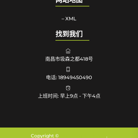
– XML
找到我们
南昌市圾森之都418号
电话: 18949450490
上班时间: 早上9点 - 下午4点
Copyright ©
39153.k1体育十年品牌
.