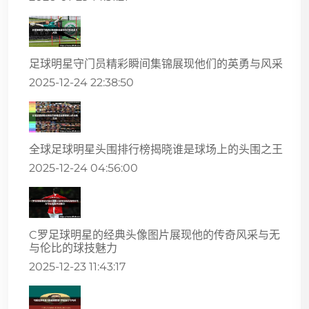
足球明星守门员精彩瞬间集锦展现他们的英勇与风采
2025-12-24 22:38:50
全球足球明星头围排行榜揭晓谁是球场上的头围之王
2025-12-24 04:56:00
C罗足球明星的经典头像图片展现他的传奇风采与无
与伦比的球技魅力
2025-12-23 11:43:17