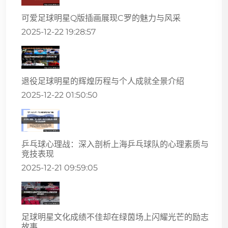
可爱足球明星Q版插画展现C罗的魅力与风采
2025-12-22 19:28:57
退役足球明星的辉煌历程与个人成就全景介绍
2025-12-22 01:50:50
乒乓球心理战：深入剖析上海乒乓球队的心理素质与
竞技表现
2025-12-21 09:59:05
足球明星文化成绩不佳却在绿茵场上闪耀光芒的励志
故事