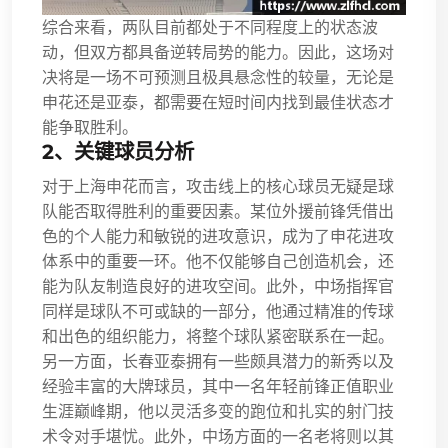
综合来看，两队目前都处于不同程度上的状态波
动，但双方都具备逆转局势的能力。因此，这场对
决将是一场不可预测且极具悬念性的较量，无论是
申花还是亚泰，都需要在短时间内找到最佳状态才
能争取胜利。
2、关键球员分析
对于上海申花而言，攻击线上的核心球员无疑是球
队能否取得胜利的重要因素。某位外援前锋凭借出
色的个人能力和敏锐的进攻意识，成为了申花进攻
体系中的重要一环。他不仅能够自己创造机会，还
能为队友制造良好的进攻空间。此外，中场指挥官
同样是球队不可或缺的一部分，他通过精准的传球
和出色的组织能力，将整个球队紧密联系在一起。
另一方面，长春亚泰拥有一些颇具潜力的新秀以及
经验丰富的大牌球员，其中一名年轻前锋正值职业
生涯巅峰期，他以灵活多变的跑位和扎实的射门技
术令对手堪忧。此外，中场方面的一名老将则以其