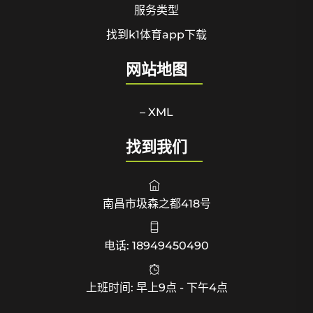
服务类型
找到k1体育app下载
网站地图
– XML
找到我们
南昌市圾森之都418号
电话: 18949450490
上班时间: 早上9点 - 下午4点