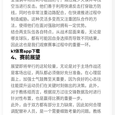
空当进行反击。他们善于利用快速反击打穿敌方防
线，同时也非常注重边路配合，在快速推进过程中
制造威胁。这种灵活多变而又注重团队合作的方
法，使得他们在面对强敌时拥有一定优势。
结合两支队伍各自特点，从战术层面来看，无论是
哪支球队，都有可能因自身选择而导致不同结果，
因此这也是我们观察赛事过程中的重要一环。
k1体育app下载
4、赛前展望
展望即将举行的这轮较量，无论是对于主场作战还
是客场出征，两队都必须做好充分准备。在心理层
面上，加强士气鼓舞至关重要，因为良好的心态往
往能提升运动员们在关键时刻做出的决策。此外，
对于教练组而言，根据双方过往交锋数据及时进行
针对性布置，也是赢得比赛的重要一步。
此外，由于双方都有部分主力缺席，因此如何合理
调配替补人员，是一个需要细致考量的问题。教练