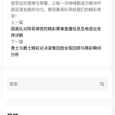
感受这份激情与荣耀，让每一次呐喊都成为推动中
国足球发展的动力。期待着两队带给我们的精彩表
现！
上一篇
国奥队对阵菲律宾的精彩赛事直播信息及电视台安
排详解
下一篇
勇士与爵士精彩对决录像回放全程回顾与精彩瞬间
分析