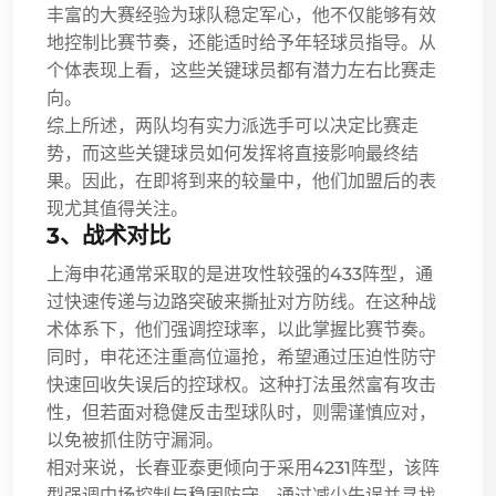
丰富的大赛经验为球队稳定军心，他不仅能够有效
地控制比赛节奏，还能适时给予年轻球员指导。从
个体表现上看，这些关键球员都有潜力左右比赛走
向。
综上所述，两队均有实力派选手可以决定比赛走
势，而这些关键球员如何发挥将直接影响最终结
果。因此，在即将到来的较量中，他们加盟后的表
现尤其值得关注。
3、战术对比
上海申花通常采取的是进攻性较强的433阵型，通
过快速传递与边路突破来撕扯对方防线。在这种战
术体系下，他们强调控球率，以此掌握比赛节奏。
同时，申花还注重高位逼抢，希望通过压迫性防守
快速回收失误后的控球权。这种打法虽然富有攻击
性，但若面对稳健反击型球队时，则需谨慎应对，
以免被抓住防守漏洞。
相对来说，长春亚泰更倾向于采用4231阵型，该阵
型强调中场控制与稳固防守，通过减少失误并寻找