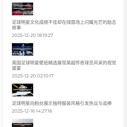
足球明星文化成绩不佳却在绿茵场上闪耀光芒的励志
故事
2025-12-20 18:19:27
英国足球明星壁纸精选展现英超传奇球员风采的视觉
盛宴
2025-12-20 02:10:17
足球明星向粉丝展示独特服装风格引发热议与追捧
2025-12-16 14:27:16