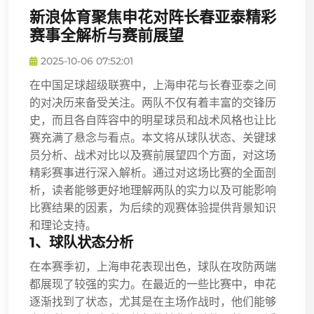
新浪体育聚焦申花对阵长春亚泰精彩
赛事全解析与赛前展望
2025-10-06 07:52:01
在中国足球超级联赛中，上海申花与长春亚泰之间
的对决历来备受关注。两队不仅有着丰富的交锋历
史，而且各自阵容中的明星球员和战术风格也让比
赛充满了悬念与看点。本文将从球队状态、关键球
员分析、战术对比以及赛前展望四个方面，对这场
精彩赛事进行深入解析。通过对这场比赛的全面剖
析，读者能够更好地理解两队的实力以及可能影响
比赛结果的因素，为后续的观赛体验提供背景知识
和理论支持。
1、球队状态分析
在本赛季初，上海申花表现出色，球队在攻防两端
都展现了较强的实力。在最近的一些比赛中，申花
逐渐找到了状态，尤其是在主场作战时，他们能够