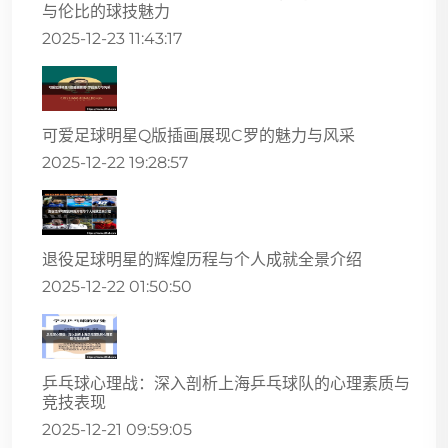
与伦比的球技魅力
2025-12-23 11:43:17
可爱足球明星Q版插画展现C罗的魅力与风采
2025-12-22 19:28:57
退役足球明星的辉煌历程与个人成就全景介绍
2025-12-22 01:50:50
乒乓球心理战：深入剖析上海乒乓球队的心理素质与
竞技表现
2025-12-21 09:59:05