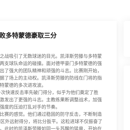
败多特蒙德豪取三分
之战吸引了无数球迷的目光。凯泽斯劳滕与多特蒙
两支球队命运的碰撞。面对德甲豪门多特蒙德的强
出了强大的团队精神和顽强的斗志。比赛刚开始，
据了场上的主动权。凯泽斯劳滕的防线在门将的指
特蒙德的多次进攻波。
一次快速反击率先破门得分，似乎为他们奠定了胜
激发出了更强的斗志。主教练果断调整战术，加强
强度的压迫打乱对手的节奏。
比赛的感觉。他们通过稳固的防守反击，不断制造
禁区外远射得分，将比分扳平。这粒进球不仅振奋了
。此时的凯泽斯劳滕如同一头苏醒的猛兽，开始在