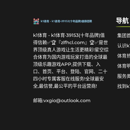
导航
k1体育 - k1体育·39153(十年品牌)值
集团
得信赖✅🏆『zlfhcl.com』🏆✅是世
认识k
界顶级真人游戏让生活更精彩!星空综
体育
合体育为国内游戏玩家打造的全球最
顶级乐趣游戏APP,提供下载、入
体育
口、首页、平台、登陆、官网、二十
服务
四小时专属客服在线服务!全球最安
全,最信誉,最公平的平台运营商!
找到k
邮箱:vxgio@outlook.com