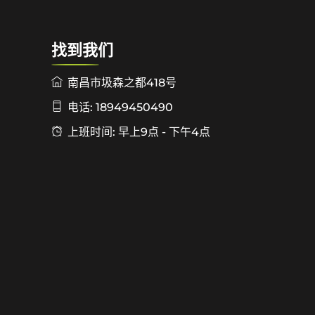
找到我们
南昌市圾森之都418号
电话: 18949450490
上班时间: 早上9点 - 下午4点