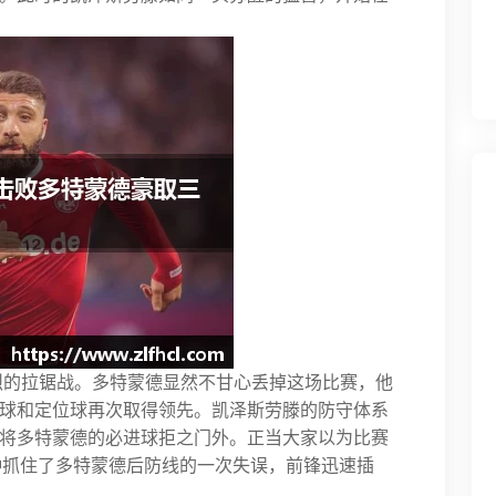
烈的拉锯战。多特蒙德显然不甘心丢掉这场比赛，他
球和定位球再次取得领先。凯泽斯劳滕的防守体系
将多特蒙德的必进球拒之门外。正当大家以为比赛
钟抓住了多特蒙德后防线的一次失误，前锋迅速插