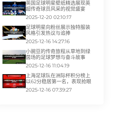
英国足球明星壁纸精选展现英
超传奇球员风采的视觉盛宴
2025-12-20 02:10:17
足球明星向粉丝展示独特服装
风格引发热议与追捧
2025-12-16 14:27:16
小豌豆的传奇旅程从草地到绿
茵场的足球梦想与奋斗故事
2025-12-16 11:04:19
上海足球队在洲际杯积分榜上
以62分稳居第一名，表现抢眼
2025-12-16 07:39:27