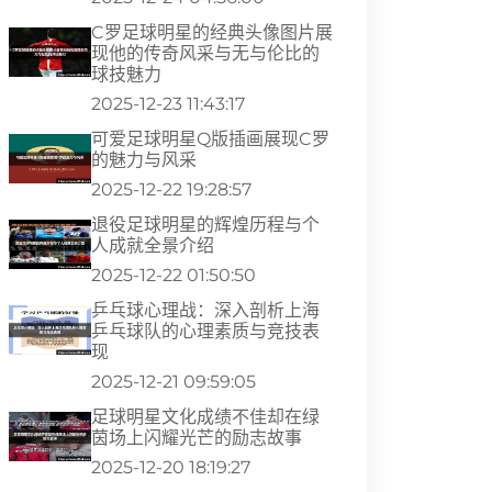
C罗足球明星的经典头像图片展
现他的传奇风采与无与伦比的
球技魅力
2025-12-23 11:43:17
可爱足球明星Q版插画展现C罗
的魅力与风采
2025-12-22 19:28:57
退役足球明星的辉煌历程与个
人成就全景介绍
2025-12-22 01:50:50
乒乓球心理战：深入剖析上海
乒乓球队的心理素质与竞技表
现
2025-12-21 09:59:05
足球明星文化成绩不佳却在绿
茵场上闪耀光芒的励志故事
2025-12-20 18:19:27