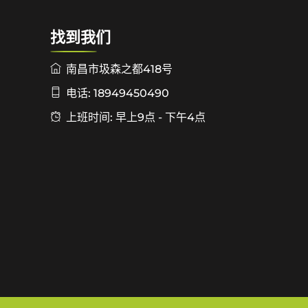
找到我们
南昌市圾森之都418号
电话: 18949450490
上班时间: 早上9点 - 下午4点