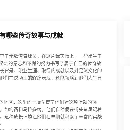
有哪些传奇故事与成就
育了无数传奇球员。在这片绿茵场上，一些出生于
、坚定的意志和不懈的努力书写了属于自己的传奇故
长背景、职业生涯、取得的成就以及对足球文化的
他们在球场上的辉煌表现，还能领略到他们人生背
”的地区，这里的土壤孕育了他们对这项运动的热
，如梅西和马拉多纳。他们自幼便在街头巷尾踢着
。这种成长环境让他们在早期就积累了丰富的实战
。