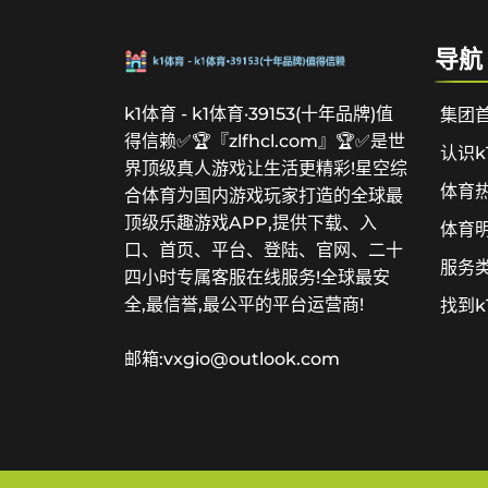
导航
k1体育 - k1体育·39153(十年品牌)值
集团
得信赖✅🏆『zlfhcl.com』🏆✅是世
认识k
界顶级真人游戏让生活更精彩!星空综
体育
合体育为国内游戏玩家打造的全球最
顶级乐趣游戏APP,提供下载、入
体育
口、首页、平台、登陆、官网、二十
服务
四小时专属客服在线服务!全球最安
全,最信誉,最公平的平台运营商!
找到k
邮箱:vxgio@outlook.com