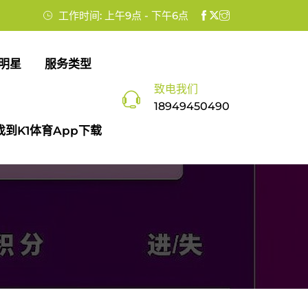
工作时间: 上午9点 - 下午6点
明星
服务类型
致电我们
18949450490
找到k1体育app下载