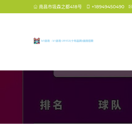
南昌市圾森之都418号
+18949450490