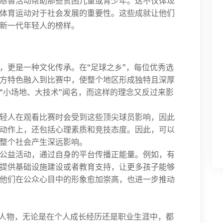
慈善活动帮助那些贫困儿童或青少年。这不仅体现
体育运动对于社会发展的重要性。这些成就让他们
新一代年轻人的榜样。
，更是一种文化传承。在“足球之乡”，每位优秀选
方特色融入到比赛中，使整个地区形成独特且深厚
“小场地、大技术”闻名，而这样的理念又反过来影
轻人在观看比赛时会受到这些顶尖球员影响，因此
动作上，还包括心理素质和竞技态度。因此，可以
整个社会产生深远影响。
公益活动，通过自身的平台传播正能量。例如，有
提供基础设施建设或者教育支持，让更多孩子能够
他们在公众心目中的形象愈加崇高，也进一步推动
奇人物，无论是在个人成长经历还是职业生涯中，都