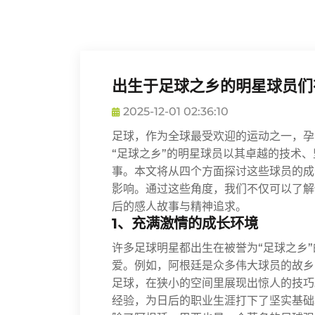
出生于足球之乡的明星球员们
2025-12-01 02:36:10
足球，作为全球最受欢迎的运动之一，孕
“足球之乡”的明星球员以其卓越的技术
事。本文将从四个方面探讨这些球员的成
影响。通过这些角度，我们不仅可以了解
后的感人故事与精神追求。
1、充满激情的成长环境
许多足球明星都出生在被誉为“足球之乡
爱。例如，阿根廷是众多伟大球员的故乡
足球，在狭小的空间里展现出惊人的技巧
经验，为日后的职业生涯打下了坚实基础