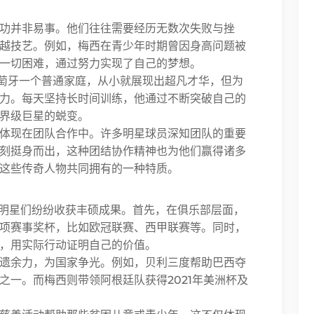
功并非易事。他们往往需要经历无数次失败与挫
越技艺。例如，梅西在青少年时期曾因身高问题被
一切困难，通过努力实现了自己的梦想。
萄牙一个普通家庭，从小就展现出超凡才华，但为
力。每天坚持长时间训练，他通过不断突破自己的
界级巨星的蜕变。
体现在团队合作中。许多明星球员深知团队的重要
刻挺身而出，这种团结协作精神也为他们赢得诸多
这些传奇人物共同拥有的一种特质。
的明星们纷纷收获丰硕成果。首先，在俱乐部层面，
项赛事奖杯，比如欧冠联赛、西甲联赛等。同时，
，用实际行动证明自己的价值。
遗余力，为国家争光。例如，贝利三度帮助巴西夺
之一。而梅西则带领阿根廷队获得2021年美洲杯及